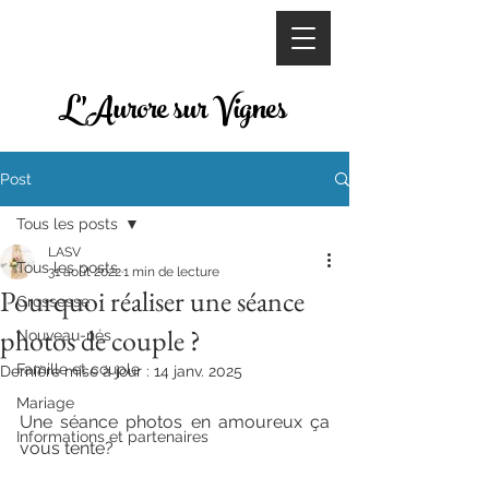
L'Aurore sur Vignes
Post
Tous les posts
LASV
Tous les posts
31 août 2022
1 min de lecture
Pourquoi réaliser une séance
Grossesse
photos de couple ?
Nouveau-nés
Famille et couple
Dernière mise à jour :
14 janv. 2025
Mariage
Une séance photos en amoureux ça 
Informations et partenaires
vous tente?