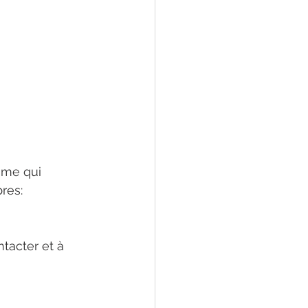
ime qui 
res: 
tacter et à 