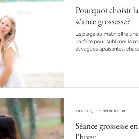
Pourquoi choisir l
séance grossesse?
La plage au matin offre une
parfaite pour sublimer la ma
et vagues apaisantes, chaqu
parenthèse lumineuse. Un d
pour garder un souvenir int
unique.
1 mai 2025
1 min de lecture
Séance grossesse en 
l'hiver