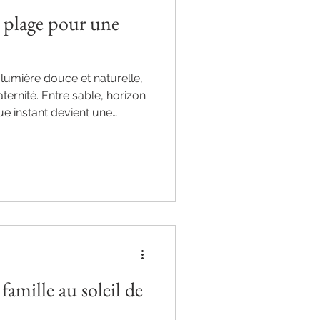
a plage pour une
 lumière douce et naturelle,
ternité. Entre sable, horizon
e instant devient une
écor simple et poétique
emporel de cette attente
famille au soleil de