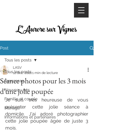
L'Aurore sur Vignes
Post
Tous les posts
LASV
Tous les posts
12 déc. 2021
1 min de lecture
Séance photos pour les 3 mois
Grossesse
d'une jolie poupée
Nouveau-nés
Famille et couple
Je suis très heureuse de vous 
présenter cette jolie séance à 
Mariage
domicile. J'ai adoré photographier 
Informations et partenaires
cette jolie poupée âgée de juste 3 
mois. 