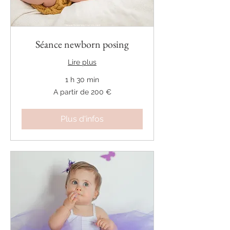
Séance newborn posing
Lire plus
1 h 30 min
A
A partir de 200 €
partir
de
200
€
Plus d'infos