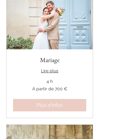
Mariage
Lire plus
4 h
A
A partir de 700 €
partir
de
700
€
Plus d'infos