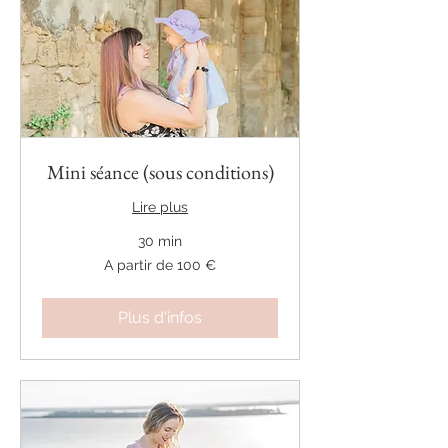
Mini séance (sous conditions)
Lire plus
30 min
A
A partir de 100 €
partir
de
100
€
Plus d'infos