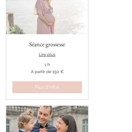
Séance grossesse
Lire plus
1 h
A
A partir de 150 €
partir
de
150
€
Plus d'infos