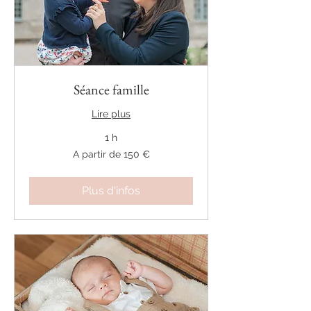
Séance famille
Lire plus
1 h
A
A partir de 150 €
partir
de
150
€
Plus d'infos