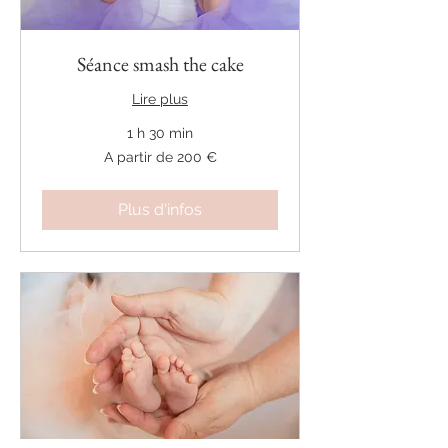
Séance smash the cake
Lire plus
1 h 30 min
A
A partir de 200 €
partir
de
200
€
Plus d'infos