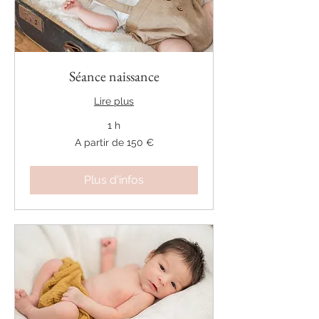
Séance naissance
Lire plus
1 h
A
A partir de 150 €
partir
de
150
€
Plus d'infos