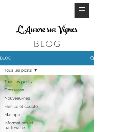
L'Aurore sur Vignes
BLOG
BLOG
Tous les posts
Tous les posts
Grossesse
Nouveau-nés
Famille et couple
Mariage
Informations et
partenaires