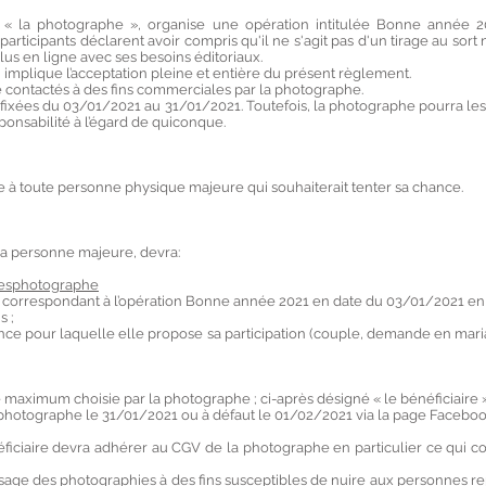
né « la photographe », organise une opération intitulée Bonne année 
 participants déclarent avoir compris qu'il ne s'agit pas d'un tirage au so
s en ligne avec ses besoins éditoriaux.
on implique l’acceptation pleine et entière du présent règlement.
e contactés à des fins commerciales par la photographe.
nt fixées du 03/01/2021 au 31/01/2021. Toutefois, la photographe pourra les
sponsabilité à l’égard de quiconque.
te à toute personne physique majeure qui souhaiterait tenter sa chance.
 la personne majeure, devra:
nesphotographe
he correspondant à l’opération Bonne année 2021 en date du 03/01/2021 en p
s ;
éance pour laquelle elle propose sa participation (couple, demande en mar
 maximum choisie par la photographe ; ci-après désigné « le bénéficiaire »
 photographe le 31/01/2021 ou à défaut le 01/02/2021 via la page Facebo
ficiaire devra adhérer au CGV de la photographe en particulier ce qui conc
age des photographies à des fins susceptibles de nuire aux personnes rep