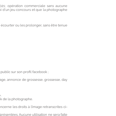
2021; opération commerciale sans aucune
rt ni d'un jeu concours et que la photographe
 écourter ou les prolonger, sans être tenue
ublic sur son profil facebook ;
iage, annonce de grossesse, grossesse, day
.
ok de la photographe.
erne les droits à l’image retranscrites ci-
résentées. Aucune utilisation ne sera faite