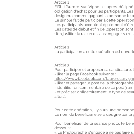
Article 1
EIRL L’Aurore sur Vigne, ci-après désig
obligation d'achat pour les participants. Les
désignera comme gagnant la personne le plu
Le simple fait de participer à cette opérati
Les participants acceptent également d'êtr
Les dates de début et fin de l’opération so
d’en justifier la raison et sans engager sa re
Article 2
La participation à cette opération est ouver
Article 3
Pour participer et proposer sa candidature,
- liker la page Facebook suivante :
https://www.facebook.com/lauroresurvig
- liker et partager le post de la photograp
- identifier en commentaire de ce post 3 ami
- et préciser obligatoirement le type de s
after...).
Pour cette opération, il y aura une personne
Le nom du bénéficiaire sera désigné par la
Pour bénéficier de la séance photo, le béné
dessous :
« Le Photographe s'engage à ne pas faire us