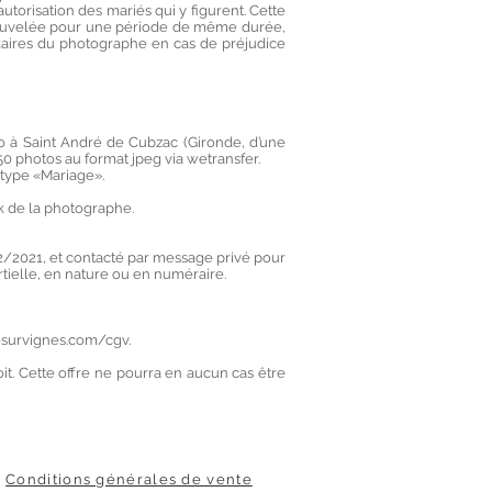
torisation des mariés qui y figurent. Cette
enouvelée pour une période de même durée,
lidaires du photographe en cas de préjudice
 à Saint André de Cubzac (Gironde, d’une
50 photos au format jpeg via wetransfer.
 type «Mariage».
ok de la photographe.
2/2021, et contacté par message privé pour
rtielle, en nature ou en numéraire.
esurvignes.com/cgv.
it. Cette offre ne pourra en aucun cas être
Conditions générales de vente