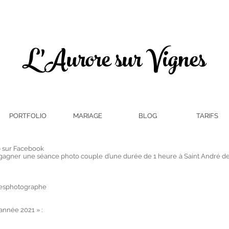
L'Aurore sur Vignes
PORTFOLIO
MARIAGE
BLOG
TARIFS
 sur Facebook
e gagner une séance photo couple d’une durée de 1 heure à Saint André de 
nesphotographe
année 2021 » :