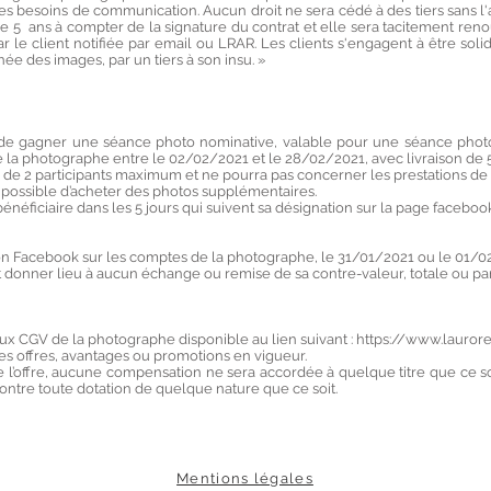
 besoins de communication. Aucun droit ne sera cédé à des tiers sans l'au
de 5 ans à compter de la signature du contrat et elle sera tacitement r
 par le client notifiée par email ou LRAR. Les clients s'engagent à être so
ée des images, par un tiers à son insu. »
de gagner une séance photo nominative, valable pour une séance photo
 de la photographe entre le 02/02/2021 et le 28/02/2021, avec livraison de 
te de 2 participants maximum et ne pourra pas concerner les prestations de
era possible d’acheter des photos supplémentaires.
bénéficiaire dans les 5 jours qui suivent sa désignation sur la page facebo
tion Facebook sur les comptes de la photographe, le 31/01/2021 ou le 01/0
ut donner lieu à aucun échange ou remise de sa contre-valeur, totale ou pa
ux CGV de la photographe disponible au lien suivant :
https://www.lauror
res offres, avantages ou promotions en vigueur.
 de l’offre, aucune compensation ne sera accordée à quelque titre que ce so
ntre toute dotation de quelque nature que ce soit.
Mentions légales