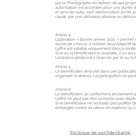
par le Photographe en dehors de ses propres
autorisation est accordée pour une durée 
et ainsi de suite, sauf dénonciation écrite
causé, par une utilisation abusive ou détourn
Article 4
L’opération « Bonne année 2021 » permet 
durée de 1 heure, à réaliser sous l’objectif
L’offre est valable uniquement dans la limi
Si le ou la bénéficiaire le souhaite, il lui s
La séance photo est à réserver par le ou la 
Article 5
Le bénéficiaire sera cité dans une publica
organiser la séance. La participation ne pe
Article 6
Le bénéficiaire se conformera strictement a
L’offre ne peut pas être cumulée avec d’aut
Si le bénéficiaire ne souhaite pas profiter
échangée contre sa valeur en espèces ou co
Politique de confidentialité